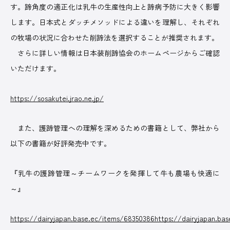
す。蹄角度の適正化は乳牛の生産性向上と蹄病予防に大きく影響
します。日本式とダッチメソッドによる違いを理解し、それぞれ
の牧場の状況に合わせた削蹄法を選択することが推奨されます。
さらに詳しい情報は日本装削蹄協会のホームページからご確認
いただけます。
https://sosakutei.jrao.ne.jp/
また、護蹄管理への理解を深めるための書籍として、弊社から
以下の書籍が好評発売中です。
『乳牛の護蹄管理～チームワークを発揮して牛も農場も快適に
～』
https://dairyjapan.base.ec/items/68350386https://dairyjapan.ba