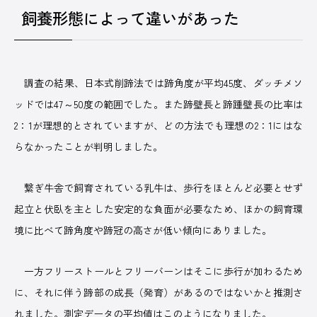
飼養形態によって違いがあった
調査の結果、日本式削蹄法では蹄角度が平均45度、ダッチメソ
ッドでは47～50度の範囲でした。また蹄壁長と蹄踵壁長の比率は
2：1が理想的とされていますが、どの方法でも理想の2：1にはな
らなかったことが判明しました。
繋ぎ牛舎で飼育されている乳牛は、歩行をほとんど必要とせず
起立と伏臥を主とした安定的な負面が必要なため、ほかの飼育環
境に比べて蹄角度や蹄冠の高さが低い傾向にありました。
一方フリーストールとフリーバーンはそこに歩行が加わるため
に、それに伴う蹄部の成長（発育）があるのではないかと推測さ
れました。測定データの平均値はこのようになりました。