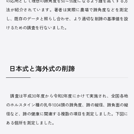
の応用として理想の蹄角度を50～55度になるよう踵を高くする方
法が紹介されています。著者は実際に農場で蹄角度などを測定
し、既存のデータと照らし合わせ、より適切な削蹄の基準値を設
けるための調査を行ないました。
日本式と海外式の削蹄
調査は平成30年度から令和2年度にかけて実施され、全国各地
のホルスタイン種の乳牛1004頭の蹄角度、蹄の縦径、蹄負面の縦
径など、蹄の健康に関連する複数の項目を測定しました。下図に
ある個所を測定しました。