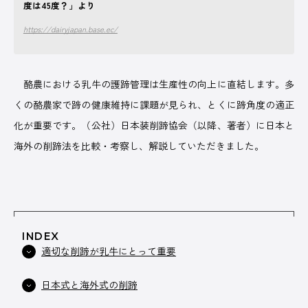
度は45度？」より
https://dairyjapan.base.ec/
ABOUT US
酪農における乳牛の護蹄管理は生産性の向上に直結します。多
くの酪農家で蹄の健康維持に課題が見られ、とくに蹄角度の適正
化が重要です。（公社）日本装削蹄協会（以降、著者）に日本と
株式会社デーリィジャパン社は、酪農総合情報誌『Dairy Japan』
海外の削蹄法を比較・考察し、解説していただきました。
家のための出版会社。
酪農がますます面白くなり、酪農場がどんどん魅力的になっていく―
門誌を出版しています。
会社名
株式会社デーリィジャパン社
INDEX
創業
1955（昭和30）年10 月
適切な削蹄が乳牛にとって重要
代表取締役
前田 良一
日本式と海外式の削蹄
所在地
[本社] 〒162-0806 東京都新宿区榎町75番地