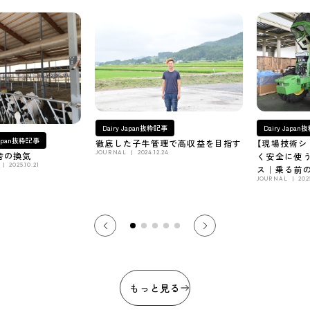
Dairy Japan抜粋記事
Dairy Japa
 Japan抜粋記事
徹底した子牛管理で高収益を目指す
【現場技術シ
JOURNAL
2024.12.24
舎の換気
く安全に使
2025.10.21
ス｜乗る前
JOURNAL
202
障を防ぐコ
もっと見る