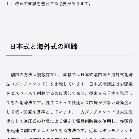
し、改めて知識を普及する必要があります。
日本式と海外式の削蹄
削蹄の方法は複数存在し、本稿では日本式削蹄法と海外式削蹄
法（ダッチメソッド）を比較しています。日本式削蹄法は少頭数
を省スペースで削蹄するのに適しており、従来から日本で発展し
てきた削蹄法です。乳牛にとって快適かつ蹄病が少ない蹄角度と
して45～50度を基準としています。一方ダッチメソッドは大型農
場などで油圧式の枠場による保定と電動削蹄機を使用し、多頭数
を迅速に削蹄することができる方法です。近年はダッチメソッド