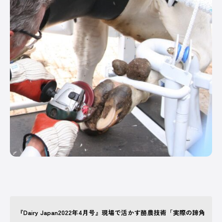
PICK UP
/ オンライン展示場
皆さまの酪農経営に役立てる、さまざまなサー
ビスや商品を紹介しています。
オンラインのスポンサー出展ブースです。
記事一覧へ
COMPANY
オルテック・ジャパン
アサヒバイオサイクル
株式会社コーンズ
『Dairy Japan2022年4月号』現場で活かす酪農技術「実際の蹄角
合同会社
株式会社
ージー