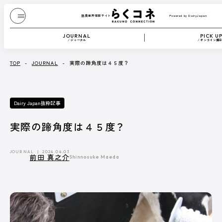
酪農業界情報サイト
Powered by DairyJapan
酪農業界情報サイト
Powered by DairyJapan
JOURNAL
PICK U
/ ジャーナル
/ オンライン展
JOURNAL
/ ジャーナル
TOP
-
JOURNAL
-
実際の蹄角度は４５度？
『Dairy Japan』からお送りする、もっと酪農が
Dairy Japan抜粋記事
たのしくなるコンテンツです。
酪農技術解説や、さまざまな方のブログなどを
テキストや動画で紹介します。
実際の蹄角度は４５度？
記事一覧へ
JOURNAL
2024.04.03
前田 真之介
Shinnosuke Maeda
CATEGORY
Dairy Japan抜粋記事
酪農役立ちコラム
イベント／HotTopics
Dairy Japanニュース
ミニ酪農講座
誌上展示会