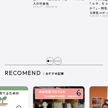
「エサ、ち
入の可能性
PICK UP
2025.06.04
か？」～搾
る搾乳ロボ
PICK UP
2025.
係～
RECOMEND
/ おすすめ記事