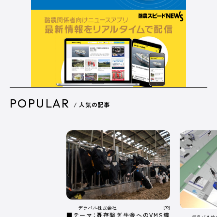
POPULAR
/ 人気の記事
デラバル株式会社
[PR]
■テーマ：既存繋ぎ牛舎へのVMS導
デラバル株