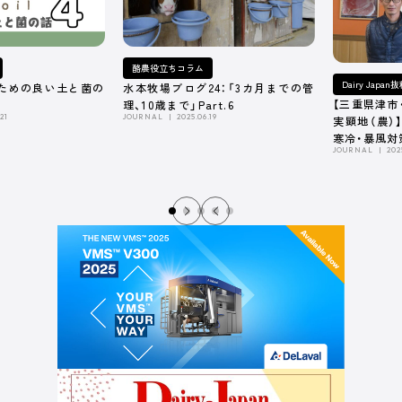
酪農役立ちコラム
Dairy Japa
ための良い土と菌の
水本牧場ブログ24：「3カ月までの管
【三重県津市
理、10歳まで」Part.6
21
JOURNAL
2025.06.19
実顕地（農）
寒冷・暴風対
JOURNAL
202