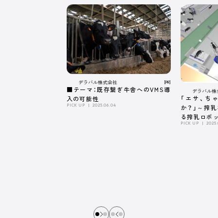
デラバル株式会社
[PR]
■テーマ：既存繋ぎ牛舎へのVMS導
デラバル株
「エサ、ち
入の可能性
PICK UP
2025.06.04
か？」～搾
る搾乳ロボ
PICK UP
2025.
係～