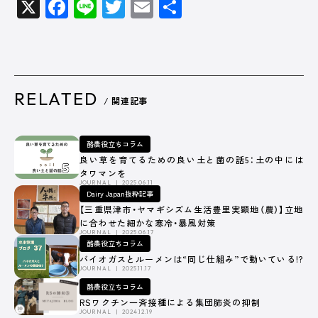
X
Facebook
Line
Twitter
Email
共
有
RELATED
/ 関連記事
酪農役立ちコラム
良い草を育てるための良い土と菌の話5：土の中には
タワマンを
JOURNAL
2025.06.11
Dairy Japan抜粋記事
【三重県津市・ヤマギシズム生活豊里実顕地（農）】立地
に合わせた細かな寒冷・暴風対策
JOURNAL
2025.06.17
酪農役立ちコラム
バイオガスとルーメンは“同じ仕組み”で動いている!?
JOURNAL
2025.11.17
酪農役立ちコラム
RSワクチン一斉接種による集団肺炎の抑制
JOURNAL
2024.12.19