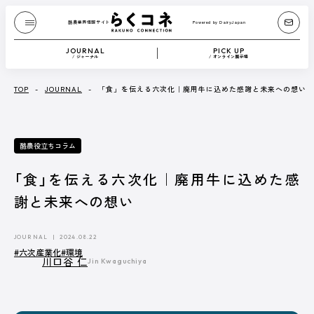
酪農業界情報サイト
Powered by DairyJapan
酪農業界情報サイト
Powered by DairyJapan
JOURNAL
PICK UP
/ ジャーナル
/ オンライン展示場
JOURNAL
/ ジャーナル
TOP
-
JOURNAL
-
「食」を伝える六次化｜廃用牛に込めた感謝と未来への想い
『Dairy Japan』からお送りする、もっと酪農が
酪農役立ちコラム
たのしくなるコンテンツです。
酪農技術解説や、さまざまな方のブログなどを
テキストや動画で紹介します。
「食」を伝える六次化｜廃用牛に込めた感
謝と未来への想い
記事一覧へ
JOURNAL
2024.08.22
#六次産業化
#環境
CATEGORY
川口谷 仁
Jin Kwaguchiya
Dairy Japan抜粋記事
酪農役立ちコラム
イベント／HotTopics
Dairy Japanニュース
ミニ酪農講座
誌上展示会