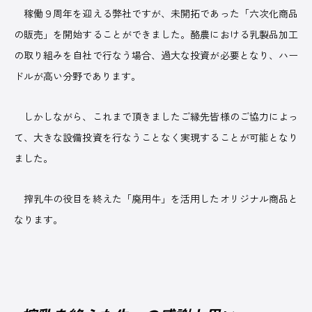
稼働９周年を迎える弊社ですが、未開拓であった「六次化商品
の販売」を開始することができました。酪農における乳製品加工
ABOUT US
の取り組みを自社で行なう場合、過大な投資が必要となり、ハー
ドルが高い分野であります。
しかしながら、これまで頂きましたご縁先皆様のご協力によっ
て、大きな設備投資を行なうことなく実現することが可能となり
株式会社デーリィジャパン社は、酪農総合情報誌『Dairy
ました。
Japan』をはじめとする酪農家のための出版会社。
酪農がますます面白くなり、酪農場がどんどん魅力的になってい
く―そのための酪農専門誌を出版しています。
搾乳牛の役目を終えた「廃用牛」を活用したオリジナル商品と
会社名
株式会社デーリィジャパン社
なります。
創業
1955（昭和30）年10 月
代表取締役
前田 良一
所在地
[本社] 〒162-0806 東京都新宿区榎町75番地