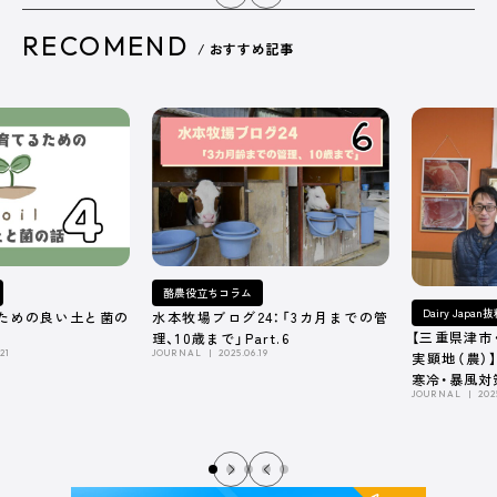
RECOMEND
/ おすすめ記事
酪農役立ちコラム
Dairy Japa
ための良い土と菌の
水本牧場ブログ24：「3カ月までの管
【三重県津市
理、10歳まで」Part.6
21
JOURNAL
2025.06.19
実顕地（農）
寒冷・暴風対
JOURNAL
202