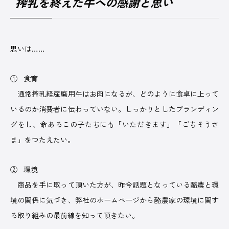
搾乳を終えた牛への感謝と思い
思いは……
広告掲載について
プライバシーポリシー
運営会社
① 食育
通常搾乳経産廃用牛はお肉になるが、どのように食卓に上って
いるのか消費者に伝わっていない。しっかりとしたブランディン
グをし、命あるこの子たちにも「いただきます」「ごちそうさ
ま」をつたえたい。
② 環境
商品を手に取って頂いた方が、昨今話題となっている酪農と環
境の関係に気づき、弊社のホームページから酪農家の環境に関す
る取り組みの最前線を知って頂きたい。