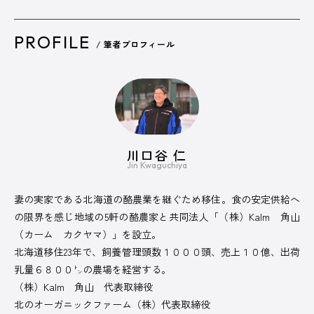
PROFILE
/ 筆者プロフィール
川口谷 仁
Jin Kwaguchiya
妻の実家である北海道の酪農業を継ぐため移住。食の安定供給へ
の限界を感じ地域の5軒の酪農家と共同法人「（株）Kalm 角山
（カーム カクヤマ）」を設立。
北海道移住23年で、飼養管理頭数１０００頭、売上１０億、出荷
乳量６８００㌧の農場を経営する。
（株）Kalm 角山 代表取締役
北のオーガニックファーム（株）代表取締役