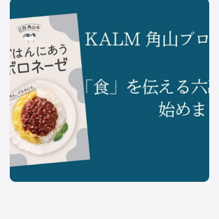
PICK UP
/ オンライン展示場
皆さまの酪農経営に役立てる、さまざまなサー
ビスや商品を紹介しています。
オンラインのスポンサー出展ブースです。
記事一覧へ
COMPANY
オルテック・ジ
アサヒバイオサ
株式会社コーン
デラバル株
ャパン合同会社
イクル株式会社
ズ・エージー
社