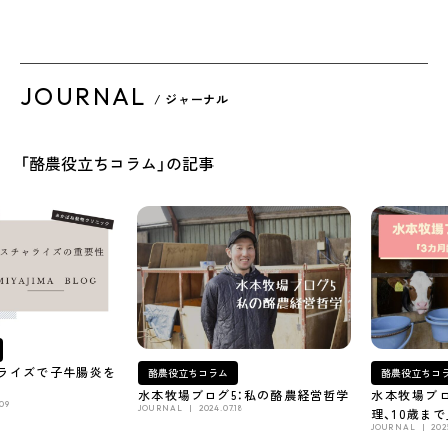
JOURNAL
/ ジャーナル
「酪農役立ちコラム」の記事
ライズで子牛腸炎を
酪農役立ちコ
酪農役立ちコラム
水本牧場ブロ
水本牧場ブログ5：私の酪農経営哲学
.09
JOURNAL
2024.07.18
理、10歳まで」
JOURNAL
202