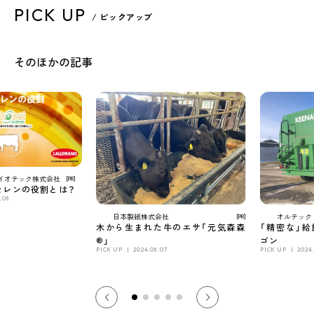
PICK UP
/ ピックアップ
そのほかの記事
イオテック株式会社
[PR]
セレンの役割とは？
.08
日本製紙株式会社
オルテック
[PR]
木から生まれた牛のエサ「元気森森
「精密な」
®」
ゴン
PICK UP
2024.08.07
PICK UP
2024.