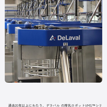
PICK UP
/ オンライン展示場
皆さまの酪農経営に役立てる、さまざまなサー
ビスや商品を紹介しています。
オンラインのスポンサー出展ブースです。
記事一覧へ
COMPANY
オルテック・ジ
アサヒバイオサ
株式会社コーン
デラバル株
ャパン合同会社
イクル株式会社
ズ・エージー
社
過去20年以上にわたり、デラバル の搾乳ロボットVMS™シリ