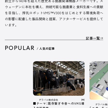
創立から140年を超えた歴史ある酪農関連機器メーカーです。ス
ウェーデンに本社を構え、持続可能な酪農業と食料生産への貢献
を目指し、搾乳ロボットVMS™V300をはじめとする環境負荷へ
の影響に配慮した製品開発と提案、アフターサービスを提供して
います。
記事一覧
POPULAR
/ 人気の記事
デラバル株式会社
[PR]
■テーマ：既存繋ぎ牛舎へのVMS導
デラバル株
「エサ、ち
入の可能性