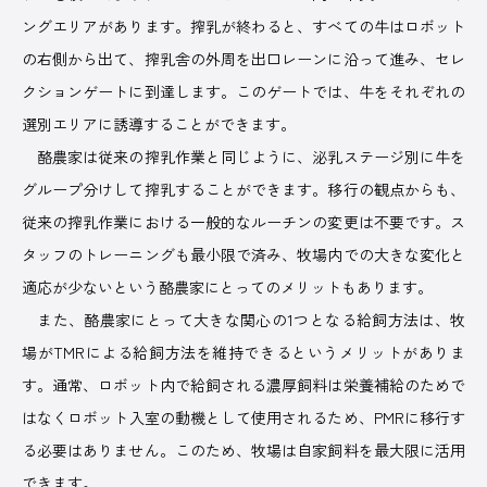
ングエリアがあります。搾乳が終わると、すべての牛はロボット
の右側から出て、搾乳舎の外周を出口レーンに沿って進み、セレ
クションゲートに到達します。このゲートでは、牛をそれぞれの
選別エリアに誘導することができます。
酪農家は従来の搾乳作業と同じように、泌乳ステージ別に牛を
グループ分けして搾乳することができます。移行の観点からも、
従来の搾乳作業における一般的なルーチンの変更は不要です。ス
タッフのトレーニングも最小限で済み、牧場内での大きな変化と
適応が少ないという酪農家にとってのメリットもあります。
また、酪農家にとって大きな関心の1つとなる給飼方法は、牧
場がTMRによる給飼方法を維持できるというメリットがありま
す。通常、ロボット内で給飼される濃厚飼料は栄養補給のためで
はなくロボット入室の動機として使用されるため、PMRに移行す
る必要はありません。このため、牧場は自家飼料を最大限に活用
できます。