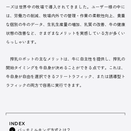
ーズは世界中の牧場で導入されてきました。ユーザー様の中に
は、労働力の削減、牧場内外での管理・作業の柔軟性向上、貴重
ABOUT US
な個別の牛のデータ、生乳生産量の増加、乳質の改善、牛の健康
状態の改善など、さまざまなメリットを実感している方が多くい
らっしゃいます。
搾乳ロボットの主なメリットは、牛に自主性を提供し、搾乳の
株式会社デーリィジャパン社は、酪農総合情報誌『Dairy
Japan』をはじめとする酪農家のための出版会社。
開始タイミングを牛自身が決めることができる点です。これは、
酪農がますます面白くなり、酪農場がどんどん魅力的になってい
牛自身が自由を選択できるフリートラフィック、または誘導型ト
く―そのための酪農専門誌を出版しています。
ラフィックの両方で容易に実行できます。
会社名
株式会社デーリィジャパン社
創業
1955（昭和30）年10 月
代表取締役
前田 良一
所在地
[本社] 〒162-0806 東京都新宿区榎町75番地
INDEX
バッチミルキング方式とは？