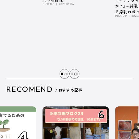
PICK UP
2025.06.04
か？」～搾
る搾乳ロボ
PICK UP
2025.
係～
RECOMEND
/ おすすめ記事