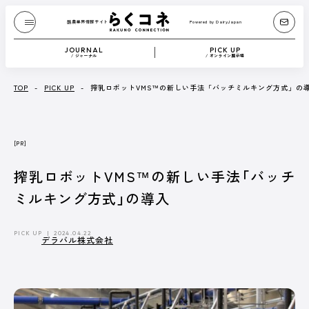
酪農業界情報サイト
Powered by DairyJapan
酪農業界情報サイト
Powered by DairyJapan
JOURNAL
PICK UP
/ ジャーナル
/ オンライン展示場
JOURNAL
/ ジャーナル
TOP
-
PICK UP
-
搾乳ロボットVMS™の新しい手法「バッチミルキング方式」の
『Dairy Japan』からお送りする、もっと酪農が
たのしくなるコンテンツです。
[PR]
酪農技術解説や、さまざまな方のブログなどを
テキストや動画で紹介します。
搾乳ロボットVMS™の新しい手法「バッチ
ミルキング方式」の導入
記事一覧へ
PICK UP
2024.04.22
デラバル株式会社
CATEGORY
Dairy Japan抜粋記事
酪農役立ちコラム
イベント／HotTopics
Dairy Japanニュース
ミニ酪農講座
誌上展示会