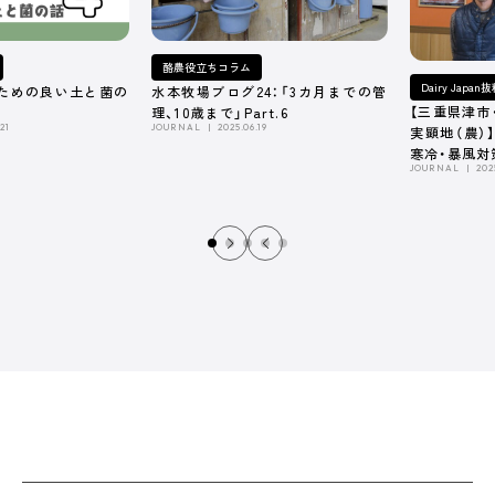
酪農役立ちコラム
Dairy Japa
ための良い土と菌の
水本牧場ブログ24：「3カ月までの管
【三重県津市
理、10歳まで」Part.6
21
JOURNAL
2025.06.19
実顕地（農）
寒冷・暴風対
JOURNAL
202