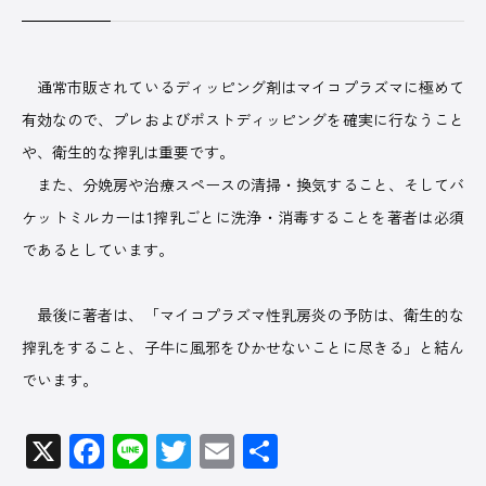
通常市販されているディッピング剤はマイコプラズマに極めて
有効なので、プレおよびポストディッピングを確実に行なうこと
や、衛生的な搾乳は重要です。
また、分娩房や治療スペースの清掃・換気すること、そしてバ
ケットミルカーは1搾乳ごとに洗浄・消毒することを著者は必須
であるとしています。
最後に著者は、「マイコプラズマ性乳房炎の予防は、衛生的な
搾乳をすること、子牛に風邪をひかせないことに尽きる」と結ん
でいます。
X
Facebook
Line
Twitter
Email
共
有