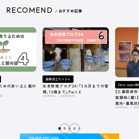
RECOMEND
/ おすすめ記事
酪農役立ちコラム
Dairy Japa
ための良い土と菌の
水本牧場ブログ24：「3カ月までの管
【三重県津市
理、10歳まで」Part.6
21
JOURNAL
2025.06.19
実顕地（農）
寒冷・暴風対
JOURNAL
202