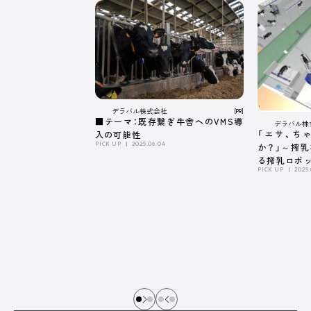
デラバル株式会社
[PR]
■テーマ：既存繋ぎ牛舎へのVMS導
デラバル株
「エサ、ち
入の可能性
PICK UP
2025.06.04
か？」～搾
る搾乳ロボ
PICK UP
2025.
係～