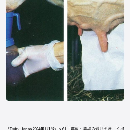
PICK UP
/ オンライン展示場
皆さまの酪農経営に役立てる、さまざまなサー
ビスや商品を紹介しています。
オンラインのスポンサー出展ブースです。
記事一覧へ
COMPANY
オルテック・ジ
アサヒバイオサ
株式会社コーン
デラバル株
ャパン合同会社
イクル株式会社
ズ・エージー
社
『Dairy Japan 2024年1月号』p.61「連載・農場の儲けを著しく損