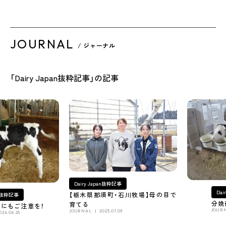
JOURNAL
/ ジャーナル
「Dairy Japan抜粋記事」の記事
Dairy Japan抜粋記事
Dai
【栃木県那須町・石川牧場】母の目で
an抜粋記事
分娩
育てる
」にもご注意を！
JOUR
JOURNAL
2025.07.08
024.06.25