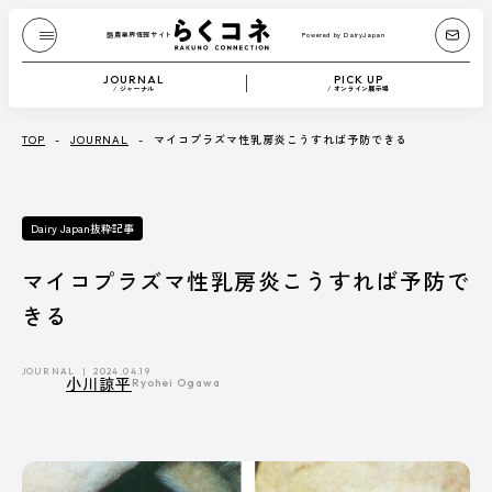
酪農業界情報サイト
Powered by DairyJapan
酪農業界情報サイト
Powered by DairyJapan
JOURNAL
PICK UP
/ ジャーナル
/ オンライン展示場
JOURNAL
/ ジャーナル
TOP
-
JOURNAL
-
マイコプラズマ性乳房炎こうすれば予防できる
『Dairy Japan』からお送りする、もっと酪農が
Dairy Japan抜粋記事
たのしくなるコンテンツです。
酪農技術解説や、さまざまな方のブログなどを
テキストや動画で紹介します。
マイコプラズマ性乳房炎こうすれば予防で
きる
記事一覧へ
JOURNAL
2024.04.19
小川諒平
Ryohei Ogawa
CATEGORY
Dairy Japan抜粋記事
酪農役立ちコラム
イベント／HotTopics
Dairy Japanニュース
ミニ酪農講座
誌上展示会