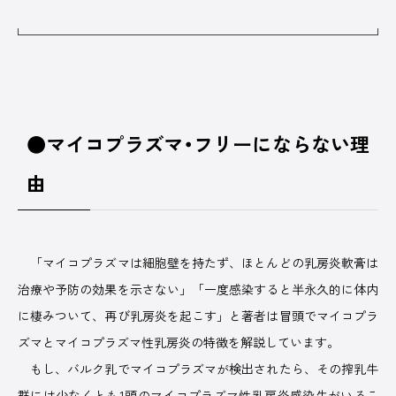
広告掲載について
プライバシーポリシー
運営会社
●マイコプラズマ・フリーにならない理
由
「マイコプラズマは細胞壁を持たず、ほとんどの乳房炎軟膏は
治療や予防の効果を示さない」「一度感染すると半永久的に体内
に棲みついて、再び乳房炎を起こす」と著者は冒頭でマイコプラ
ズマとマイコプラズマ性乳房炎の特徴を解説しています。
もし、バルク乳でマイコプラズマが検出されたら、その搾乳牛
群には少なくとも1頭のマイコプラズマ性乳房炎感染牛がいるこ