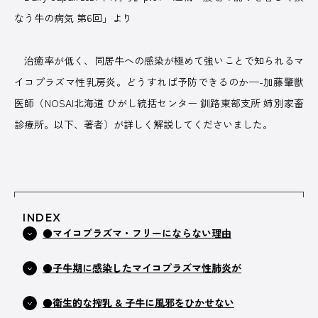
なう牛の病気 第6回」より
ABOUT US
治癒率が低く、同居牛への感染が極めて強いことで知られるマ
イコプラズマ性乳房炎。どうすれば予防できるのか—-加藤肇獣
医師（NOSAI北海道 ひがし統括センター 釧路東部支所 姉別家畜
診療所。以下、著者）が詳しく解説してくださいました。
株式会社デーリィジャパン社は、酪農総合情報誌『Dairy
Japan』をはじめとする酪農家のための出版会社。
酪農がますます面白くなり、酪農場がどんどん魅力的になってい
く―そのための酪農専門誌を出版しています。
INDEX
会社名
株式会社デーリィジャパン社
●マイコプラズマ・フリーにならない理由
創業
1955（昭和30）年10 月
●子牛期に感染したマイコプラズマ性肺炎が
代表取締役
前田 良一
所在地
[本社] 〒162-0806 東京都新宿区榎町75番地
●衛生的な搾乳 & 子牛に風邪をひかせない