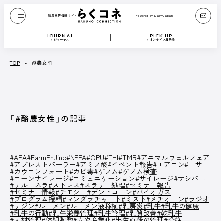
酪農業界情報サイト
Powered by DairyJapan
酪農業界情報サイト
Powered by DairyJapan
JOURNAL
PICK UP
/ ジャーナル
/ オンライン展示場
JOURNAL
/ ジャーナル
TOP
-
酪農女性
『Dairy Japan』からお送りする、もっと酪農が
たのしくなるコンテンツです。
酪農技術解説や、さまざまな方のブログなどを
「#酪農女性」の記事
テキストや動画で紹介します。
記事一覧へ
#AEA
#FarmEnJine
#NEFA
#OPU
#THI
#TMR
#アニマルウェルフェア
#アブレストパーラー
#アミノ酸
#イベント報告
#エアコン
#エサ
#カウコンフォート
#カビ毒
#ゲノム
#ゲノム検査
#コーンサイレージ
#コミュニケーション
#サイレージ
#サシバエ
CATEGORY
#サルモネラ
#ストレス
#スラリー処理
#セミナー報告
#セミナー情報
#チモシー
#デントコーン
#バイオガス
#プログラム授精
#マンダラチャート
#ミスト
#メチオニン
#ラジオ
Dairy Japan抜粋記事
酪農役立ちコラム
#リジン
#ルーメン
#ルーメン液移植
#乳房炎
#乳牛
#乳牛の健康
イベント／HotTopics
Dairy Japanニュース
ミニ酪農講座
#乳牛の行動
#乳牛栄養管理
#乳牛管理
#乳質改善
#乾乳牛
誌上展示会
#人材管理
#体細胞数
#六次産業化
#出生直後の管理
#分娩