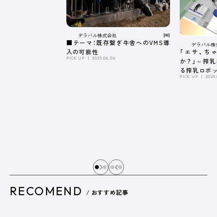
デラバル株式会社
[PR]
■テーマ：既存繋ぎ牛舎へのVMS導
デラバル株
「エサ、ち
入の可能性
PICK UP
2025.06.04
か？」～搾
る搾乳ロボ
PICK UP
2025.
係～
RECOMEND
/ おすすめ記事