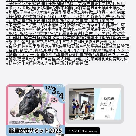
#分娩ペン
#分娩管理
#分娩間隔
#初乳
#労務管理
#化学肥料
#反芻
#取材ルポ
#受精卵移植
#受胎率
#哺乳
#哺育管理
#土壌
#土壌改良
#堆肥
#子牛
#寒冷対策
#循環型酪農
#微生物
#微生物資材
#感染症
PICK UP
/ オンライン展示場
#授精戦略
#換気
#搾乳
#搾乳ロボット
#搾乳回数
#搾乳手技
#放牧
#新規就農
#施肥管理
#暑熱対策
#最新の農業
#栄養
#栄養学
#栄養管理
#検定成績
#水槽
#海外情報
#海外視察
#牛の健康
#牛床
#牛群改良
#牛群検定
#牛舎
#牛舎換気
#牛舎環境
#牛舎設備
#牧草
#現場
#現場技術
#環境
#生涯乳量
#生菌剤
#畜産ラジオ
#疾病対策
皆さまの酪農経営に役立てる、さまざまなサー
#粗飼料
#経営分析
#経営改善
#経営継承
#給飼戦略
#繁殖
#繁殖管理
#繋ぎ牛舎
#肥料
#育成
ビスや商品を紹介しています。
#育成牛
#育成管理
#肺炎
#自給粗飼料
#自給飼料
#若手酪農家
#草地
#草地更新
#補助事業
#視察
#護蹄管理
オンラインのスポンサー出展ブースです。
#蹄病
#蹄管理
#農場ルポ
#遺伝改良
#配合飼料
#酪農
#酪農イベント
#酪農セミナー
#酪農女性
#酪農情報
#酪農技術
#酪農教育ファーム
#酪農経営
#長命連産
#開催案内
#雇用
#雇用対策
#離乳
#食育
#飼料
#飼料消化
#飼料添加剤
#飼料設計
#飼養管理
記事一覧へ
COMPANY
オルテック・ジ
アサヒバイオサ
株式会社コーン
デラバル株
ャパン合同会社
イクル株式会社
ズ・エージー
社
イベント／HotTopics