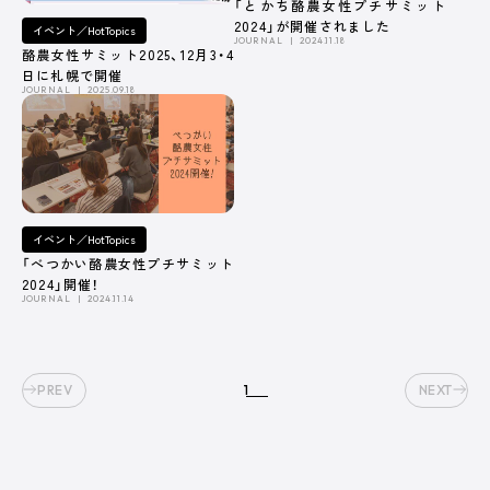
「とかち酪農女性プチサミット
2024」が開催されました
イベント／HotTopics
JOURNAL
2024.11.18
酪農女性サミット2025、12月3・4
日に札幌で開催
ABOUT US
JOURNAL
2025.09.18
株式会社デーリィジャパン社は、酪農総合情報誌『Dairy
イベント／HotTopics
Japan』をはじめとする酪農家のための出版会社。
「べつかい酪農女性プチサミット
酪農がますます面白くなり、酪農場がどんどん魅力的になってい
2024」開催！
く―そのための酪農専門誌を出版しています。
JOURNAL
2024.11.14
会社名
株式会社デーリィジャパン社
創業
1955（昭和30）年10 月
PREV
1
NEXT
代表取締役
前田 良一
所在地
[本社] 〒162-0806 東京都新宿区榎町75番地