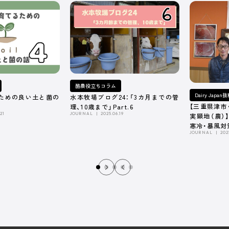
酪農役立ちコラム
Dairy Japa
ための良い土と菌の
水本牧場ブログ24：「3カ月までの管
【三重県津市
理、10歳まで」Part.6
21
JOURNAL
2025.06.19
実顕地（農）
寒冷・暴風対
JOURNAL
202