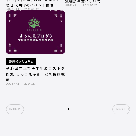
策補助事業について
次世代向けのイベント開催
JOURNAL
2026.05.25
JOURNAL
2026.06.09
ABOUT US
酪農役立ちコラム
株式会社デーリィジャパン社は、酪農総合情報誌『Dairy
受胎率向上で子牛生産コストを
Japan』をはじめとする酪農家のための出版会社。
削減！まろにえふぁーむの授精戦
酪農がますます面白くなり、酪農場がどんどん魅力的になってい
略
く―そのための酪農専門誌を出版しています。
JOURNAL
2024.12.11
会社名
株式会社デーリィジャパン社
創業
1955（昭和30）年10 月
PREV
1
NEXT
代表取締役
前田 良一
所在地
[本社] 〒162-0806 東京都新宿区榎町75番地