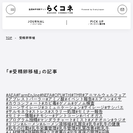
酪農業界情報サイト
Powered by DairyJapan
酪農業界情報サイト
Powered by DairyJapan
JOURNAL
PICK UP
/ ジャーナル
/ オンライン展示場
JOURNAL
/ ジャーナル
TOP
-
受精卵移植
『Dairy Japan』からお送りする、もっと酪農が
たのしくなるコンテンツです。
酪農技術解説や、さまざまな方のブログなどを
「#受精卵移植」の記事
テキストや動画で紹介します。
記事一覧へ
#AEA
#FarmEnJine
#NEFA
#OPU
#THI
#TMR
#アニマルウェルフェア
#アブレストパーラー
#アミノ酸
#イベント報告
#エアコン
#エサ
#カウコンフォート
#カビ毒
#ゲノム
#ゲノム検査
#コーンサイレージ
#コミュニケーション
#サイレージ
#サシバエ
CATEGORY
#サルモネラ
#ストレス
#スラリー処理
#セミナー報告
#セミナー情報
#チモシー
#デントコーン
#バイオガス
#プログラム授精
#マンダラチャート
#ミスト
#メチオニン
#ラジオ
Dairy Japan抜粋記事
酪農役立ちコラム
#リジン
#ルーメン
#ルーメン液移植
#乳房炎
#乳牛
#乳牛の健康
イベント／HotTopics
Dairy Japanニュース
ミニ酪農講座
#乳牛の行動
#乳牛栄養管理
#乳牛管理
#乳質改善
#乾乳牛
誌上展示会
#人材管理
#体細胞数
#六次産業化
#出生直後の管理
#分娩