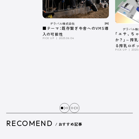
デラバル株式会社
[PR]
■テーマ：既存繋ぎ牛舎へのVMS導
デラバル株
「エサ、ち
入の可能性
PICK UP
2025.06.04
か？」～搾
る搾乳ロボ
PICK UP
2025.
係～
RECOMEND
/ おすすめ記事