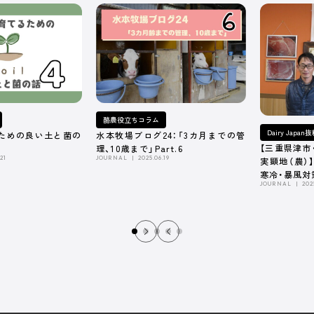
酪農役立ちコラム
Dairy Japa
ための良い土と菌の
水本牧場ブログ24：「3カ月までの管
【三重県津市
理、10歳まで」Part.6
21
JOURNAL
2025.06.19
実顕地（農）
寒冷・暴風対
JOURNAL
202