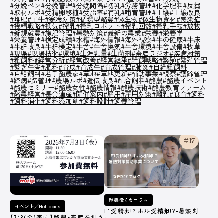
#分娩ペン
#分娩管理
#分娩間隔
#初乳
#労務管理
#化学肥料
#反芻
#取材ルポ
#受精卵移植
#受胎率
#哺乳
#哺育管理
#土壌
#土壌改良
#堆肥
#子牛
#寒冷対策
#循環型酪農
#微生物
#微生物資材
#感染症
PICK UP
/ オンライン展示場
#授精戦略
#換気
#搾乳
#搾乳ロボット
#搾乳回数
#搾乳手技
#放牧
#新規就農
#施肥管理
#暑熱対策
#最新の農業
#栄養
#栄養学
#栄養管理
#検定成績
#水槽
#海外情報
#海外視察
#牛の健康
#牛床
#牛群改良
#牛群検定
#牛舎
#牛舎換気
#牛舎環境
#牛舎設備
#牧草
#現場
#現場技術
#環境
#生涯乳量
#生菌剤
#畜産ラジオ
#疾病対策
皆さまの酪農経営に役立てる、さまざまなサー
#粗飼料
#経営分析
#経営改善
#経営継承
#給飼戦略
#繁殖
#繁殖管理
#繋ぎ牛舎
#肥料
#育成
ビスや商品を紹介しています。
#育成牛
#育成管理
#肺炎
#自給粗飼料
#自給飼料
#若手酪農家
#草地
#草地更新
#補助事業
#視察
#護蹄管理
オンラインのスポンサー出展ブースです。
#蹄病
#蹄管理
#農場ルポ
#遺伝改良
#配合飼料
#酪農
#酪農イベント
#酪農セミナー
#酪農女性
#酪農情報
#酪農技術
#酪農教育ファーム
#酪農経営
#長命連産
#開催案内
#雇用
#雇用対策
#離乳
#食育
#飼料
#飼料消化
#飼料添加剤
#飼料設計
#飼養管理
記事一覧へ
COMPANY
オルテック・ジ
アサヒバイオサ
株式会社コーン
デラバル株
酪農役立ちコラム
ャパン合同会社
イクル株式会社
ズ・エージー
社
イベント／HotTopics
F1受精卵!? ホル受精卵!?–暑熱対
【7/3(金)帯広】酪農・畜産を担う