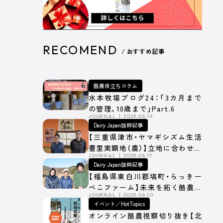
RECOMEND
/ おすすめ記事
酪農役立ちコラム
水本牧場ブログ24：「3カ月まで
の管理、10歳まで」Part.6
JOURNAL
2025.06.19
Dairy Japan抜粋記事
【三重県津市・ヤマギシズム生活
豊里実顕地（農）】立地に合わせた
JOURNAL
2025.06.17
細かな寒冷・暴風対策
Dairy Japan抜粋記事
【福島県東白川郡塙町・らっきー
べこファーム】未来を拓く酪農経
JOURNAL
2025.06.10
営の挑戦
イベント／HotTopics
オンライン酪農視察切り抜き【北