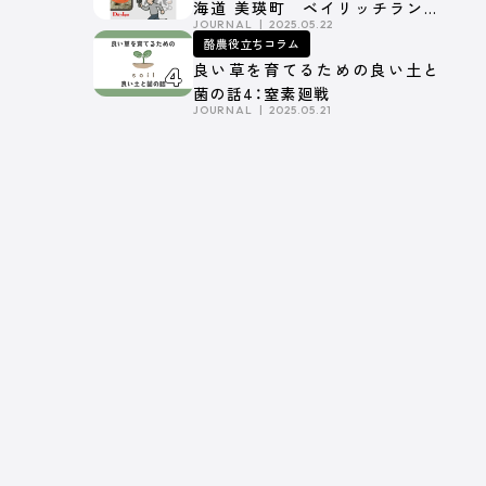
海道 美瑛町 ベイリッチランド
JOURNAL
2025.05.22
ファーム】Part.1
酪農役立ちコラム
良い草を育てるための良い土と
菌の話4：窒素廻戦
JOURNAL
2025.05.21