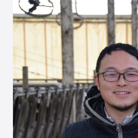
CATEGORY
Dairy Japan抜粋記事
酪農役立ちコラム
イベント／HotT
Dairy Japanニュース
ミニ酪農講座
誌上展示会
ABOUT US
株
誌『
め
酪