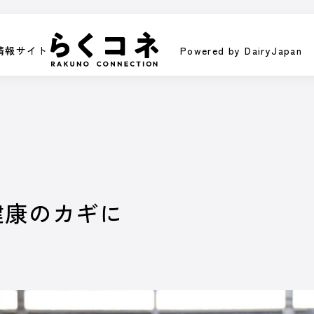
情報サイト
Powered by DairyJapan
情報サイト
Powered by DairyJapan
ラム
イベント／HotTopics
Dairy Japanニュース
ミニ酪農講
PI
健康のカギに
/ オ
くなるコンテンツです。
皆さまの酪農経営に役立てる、さま
動画で紹介します。
オンラインのスポ
記