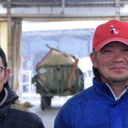
COMPANY
opics
オルテック・
アサヒバイオ
株式会
ジャパン合同
サイクル株式
ンズ・
会社
会社
ー
式会社デーリィジャパン社は、酪農総合情報
Dairy Japan』をはじめとする酪農家のた
の出版会社。
農がますます面白くなり、酪農場がどんどん