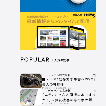
POPULAR
/ 人気の記事
デラバル株式会社
[PR]
■テーマ：既存繋ぎ牛舎へのVMS
導入の可能性
PICK UP
2025.06.04
デラバル株式会社
[PR]
「エサ、ちゃんと飼槽にあります
か？」～搾乳機器の専門家が解説
PICK UP
2025.05.02
する搾乳ロボット牛舎とエサの