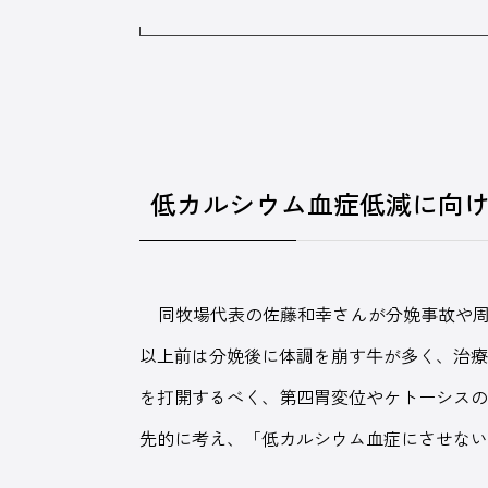
低カルシウム血症低減に向
同牧場代表の佐藤和幸さんが分娩事故や周産
以上前は分娩後に体調を崩す牛が多く、治
を打開するべく、第四胃変位やケトーシス
先的に考え、「低カルシウム血症にさせな