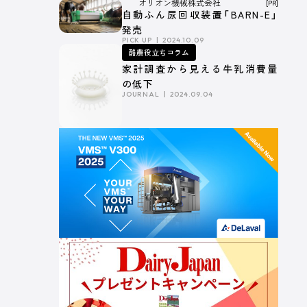
オリオン機械株式会社
[PR]
深い関係～
自動ふん尿回収装置「BARN-E」
発売
PICK UP
2024.10.09
酪農役立ちコラム
家計調査から見える牛乳消費量
の低下
JOURNAL
2024.09.04