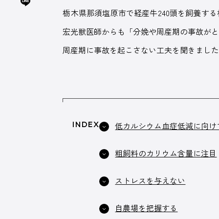
栃木県那須塩原市で経産牛240頭を飼養す
宏光獣医師からも「分娩や周産期の事故が
周産期に事故を起こさない工夫を聞きまし
INDEX
低カルシウム血症低減に向け
粗飼料のカリウム含量に注目
ストレスを与えない
自農場を把握する