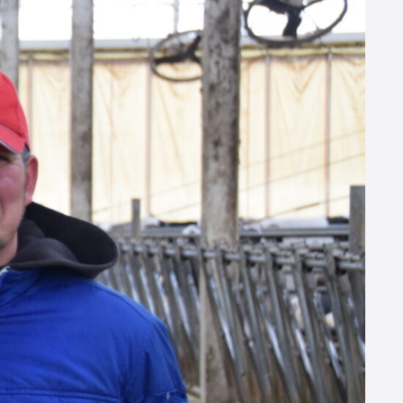
社コー
デラバル株式
弘進ゴム株式
ラレマンドバ
日本製紙株式
エージ
会社
会社
イオテック株
会社
式会社
会社名
株式会社デーリィジャパン社
創業
1955（昭和30）年10 月
代表取締役
前田 良一