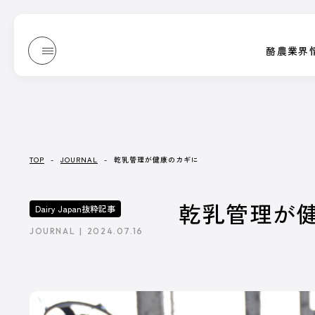
酪農業界
酪農業界
JOURNAL
Dairy Japan抜粋記事
酪農役立ちコ
/ ジャーナル
誌上展示会
TOP
-
JOURNAL
-
乾乳管理が健康のカギに
JOURNAL
乾乳管理が
Dairy Japan抜粋記事
/ ジャーナル
JOURNAL
2024.07.16
『Dairy Japan』からお送りする、もっと酪農がたのし
酪農技術解説や、さまざまな方のブログなどをテキストや
記事一覧へ