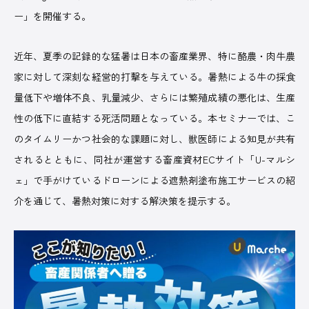
ー」を開催する。
ABOUT US
近年、夏季の記録的な猛暑は日本の畜産業界、特に酪農・肉牛農
家に対して深刻な経営的打撃を与えている
。暑熱による牛の採食
量低下や増体不良、乳量減少、さらには繁殖成績の悪化は、生産
性の低下に直結する死活問題となっている
。本セミナーでは、こ
のタイムリーかつ社会的な課題に対し、獣医師による知見が共有
株式会社デーリィジャパン社は、酪農総合情報誌『Dairy
Japan』をはじめとする酪農家のための出版会社。
されるとともに、同社が運営する畜産資材ECサイト「U-マルシ
酪農がますます面白くなり、酪農場がどんどん魅力的になってい
ェ」で手がけているドローンによる遮熱剤塗布施工サービスの紹
く―そのための酪農専門誌を出版しています。
介を通じて、暑熱対策に対する解決策を提示する
。
会社名
株式会社デーリィジャパン社
創業
1955（昭和30）年10 月
代表取締役
前田 良一
所在地
[本社] 〒162-0806 東京都新宿区榎町75番地