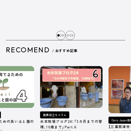
RECOMEND
/ おすすめ記事
酪農役立ちコラム
Dairy Japa
ための良い土と菌の
水本牧場ブログ24：「3カ月までの管
【三重県津市
理、10歳まで」Part.6
21
JOURNAL
2025.06.19