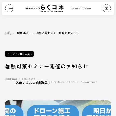
酪農業界情報サイト
Powered by DairyJapan
酪農業界情報サイト
Powered by DairyJapan
JOURNAL
PICK UP
/ ジャーナル
/ オンライン展示場
JOURNAL
/ ジャーナル
TOP
-
JOURNAL
-
暑熱対策セミナー開催のお知らせ
『Dairy Japan』からお送りする、もっと酪農が
イベント／HotTopics
たのしくなるコンテンツです。
酪農技術解説や、さまざまな方のブログなどを
テキストや動画で紹介します。
暑熱対策セミナー開催のお知らせ
記事一覧へ
JOURNAL
2026.06.13
Dairy Japan編集部
Dairy Japan Editorial Department
CATEGORY
Dairy Japan抜粋記事
酪農役立ちコラム
イベント／HotTopics
Dairy Japanニュース
ミニ酪農講座
誌上展示会