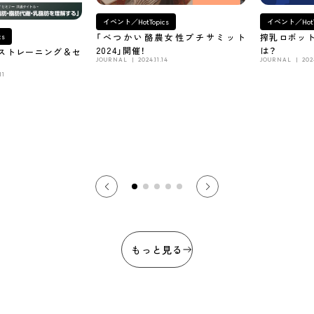
イベント／HotTopics
イベント／HotT
「べつかい酪農女性プチサミット
搾乳ロボッ
cs
2024」開催！
は？
ストレーニング＆セ
JOURNAL
2024.11.14
JOURNAL
202
11
もっと見る