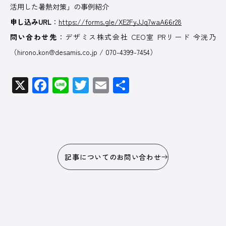
活用した暑熱対策」の事例紹介
申し込みURL
：
https://forms.gle/XE2FyJJq7waA66r28
問い合わせ先
：デザミス株式会社 CEO室 PRリード 今洸乃
（hirono.kon@desamis.co.jp / 070-4399-7454）
X
Facebook
Line
Twitter
Email
共
有
記事についてのお問い合わせ