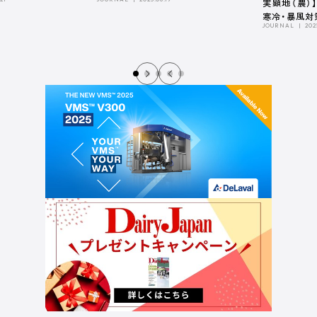
実顕地（農）
寒冷・暴風対
JOURNAL
202