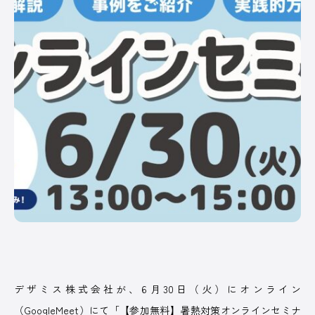
PICK UP
/ オンライン展示場
皆さまの酪農経営に役立てる、さまざまなサー
ビスや商品を紹介しています。
オンラインのスポンサー出展ブースです。
記事一覧へ
COMPANY
オルテック・ジ
アサヒバイオサ
株式会社コーン
デラバル株
デザミス株式会社が、6月30日（火）にオンライン
ャパン合同会社
イクル株式会社
ズ・エージー
社
（GoogleMeet）にて「【参加無料】暑熱対策オンラインセミナ