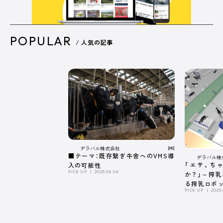
POPULAR
/ 人気の記事
デラバル株式会社
[PR]
■テーマ：既存繋ぎ牛舎へのVMS導
デラバル株
「エサ、ち
入の可能性
PICK UP
2025.06.04
か？」～搾
る搾乳ロボ
PICK UP
2025.
係～