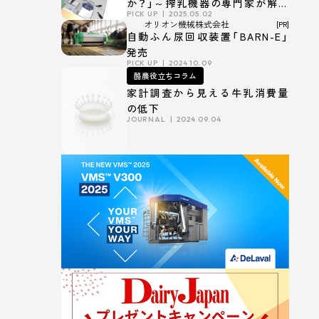
か？」～搾乳機器の専門家が解説
PICK UP
2025.05.02
する搾乳ロボット牛舎とエサの
オリオン機械株式会社
[PR]
深い関係～
自動ふん尿回収装置「BARN-E」
発売
PICK UP
2024.10.09
酪農役立ちコラム
家計調査から見える牛乳消費量
の低下
JOURNAL
2024.09.04