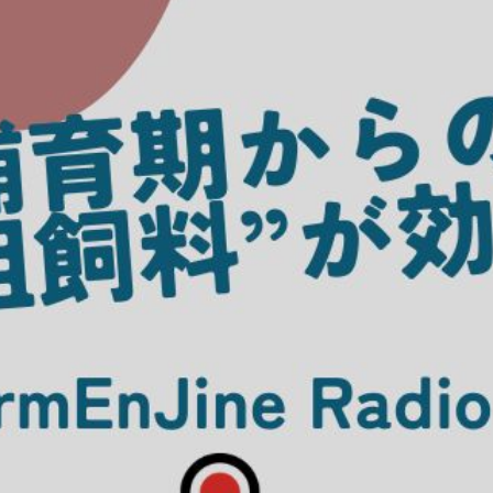
COMPANY
opics
オルテック・
アサヒバイオ
株式会
ジャパン合同
サイクル株式
ンズ・
会社
会社
ー
式会社デーリィジャパン社は、酪農総合情報
Dairy Japan』をはじめとする酪農家のた
の出版会社。
農がますます面白くなり、酪農場がどんどん