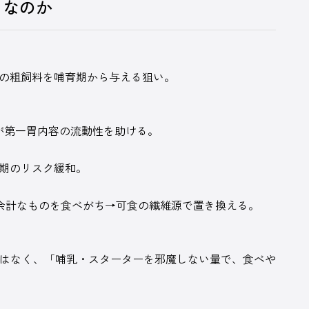
」なのか
”の粗飼料を哺育期から与える狙い。
が第一胃内容の流動性を助ける。
下期のリスク緩和。
余計なものを食べがち→可食の繊維源で置き換える。
ではなく、「哺乳・スターターを邪魔しない量で、食べや