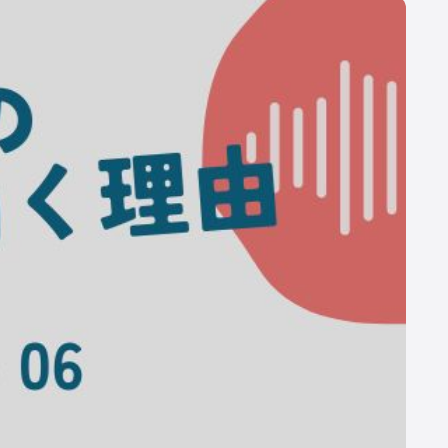
社コー
デラバル株式
弘進ゴム株式
ラレマンドバ
日本製紙株式
エージ
会社
会社
イオテック株
会社
式会社
会社名
株式会社デーリィジャパン社
創業
1955（昭和30）年10 月
代表取締役
前田 良一