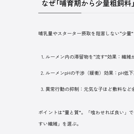
なぜ「哺育期から少量粗飼料
哺乳量やスターター摂取を阻害しない“少量
ルーメン内の滞留物を“流す”効果：繊維
ルーメンpHの干渉（緩衝）効果：pH低
異常行動の抑制：元気な子ほど敷料など
ポイントは“量と質”。「喰わせれば良い」
すい繊維」を選ぶ。