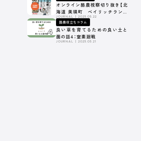
オンライン酪農視察切り抜き【北
海道 美瑛町 ベイリッチランド
JOURNAL
2025.05.22
ファーム】Part.1
酪農役立ちコラム
良い草を育てるための良い土と
菌の話4：窒素廻戦
JOURNAL
2025.05.21