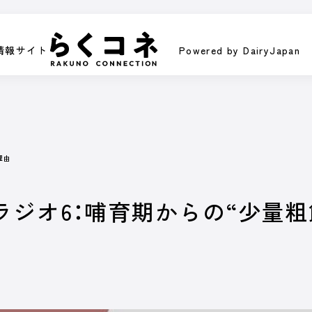
情報サイト
Powered by DairyJapan
情報サイト
Powered by DairyJapan
ラム
イベント／HotTopics
Dairy Japanニュース
ミニ酪農講
理由
PI
ineラジオ6：哺育期からの“少
/ オ
くなるコンテンツです。
皆さまの酪農経営に役立てる、さま
動画で紹介します。
オンラインのスポ
記