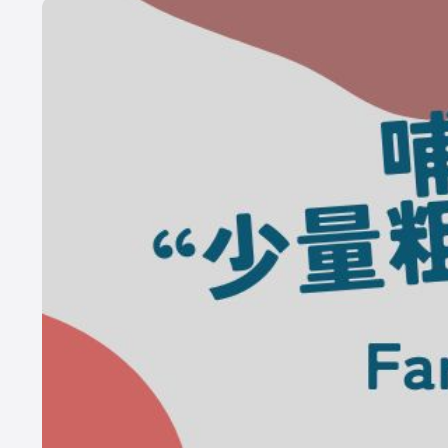
CATEGORY
Dairy Japan抜粋記事
酪農役立ちコラム
イベント／HotT
Dairy Japanニュース
ミニ酪農講座
誌上展示会
ABOUT US
株
誌『
め
酪