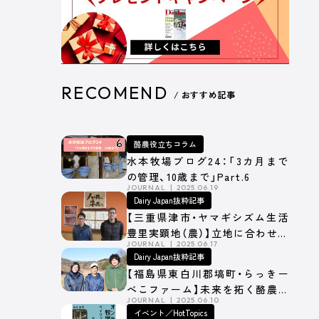
RECOMEND
/ おすすめ記事
酪農役立ちコラム
水本牧場ブログ24：「3カ月まで
の管理、10歳まで」Part.6
JOURNAL
2025.06.19
Dairy Japan抜粋記事
【三重県津市・ヤマギシズム生活
豊里実顕地（農）】立地に合わせた
JOURNAL
2025.06.17
細かな寒冷・暴風対策
Dairy Japan抜粋記事
【福島県東白川郡塙町・らっきー
べこファーム】未来を拓く酪農経
JOURNAL
2025.06.10
営の挑戦
イベント／HotTopics