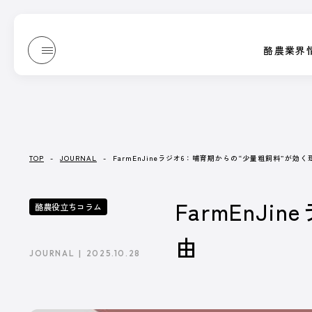
酪農業界
酪農業界
JOURNAL
Dairy Japan抜粋記事
酪農役立ちコ
/ ジャーナル
誌上展示会
TOP
-
JOURNAL
-
FarmEnJineラジオ6：哺育期からの“少量粗飼料”が効く
JOURNAL
FarmEnJ
酪農役立ちコラム
/ ジャーナル
由
JOURNAL
2025.10.28
『Dairy Japan』からお送りする、もっと酪農がたのし
酪農技術解説や、さまざまな方のブログなどをテキストや
記事一覧へ