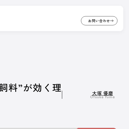
お問い合わせ
お問い合わせ
PICK UP
座
/ オンライン展示場
…
CK UP
量粗飼料”が効く理
ンライン展示場
大塚 優磨
Otsuka Yuma
ざまなサービスや商品を紹介しています。
ンサー出展ブースです。
事一覧へ