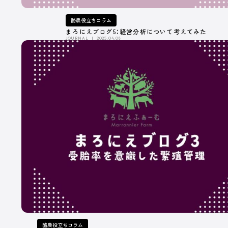
魅
酪農役立ちコラム
出
まろにえブログ5：経営分析について考えてみた
JOURNAL
2025.04.08
広告掲載について
プライバシーポリシー
運営会社
酪農役立ちコラム