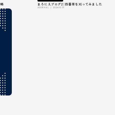
戦略
まろにえブログ2：四番草を刈ってみました
JOURNAL
2024.10.31