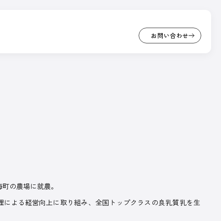
お問い合わせ
お問い合わせ
PICK UP
座
/ オンライン展示場
…
CK UP
ンライン展示場
。
ざまなサービスや商品を紹介しています。
海町の農場に就農。
ンサー出展ブースです。
理による経営向上に取り組み、全国トップクラスの良乳質乳を生
事一覧へ