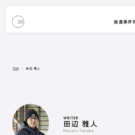
酪農業界
酪農業界
JOURNAL
Dairy Japan抜粋記事
酪農役立ちコ
/ ジャーナル
誌上展示会
TOP
-
田辺 雅人
JOURNAL
/ ジャーナル
『Dairy Japan』からお送りする、もっと酪農がたのし
酪農技術解説や、さまざまな方のブログなどをテキストや
WRITER
田辺 雅人
Masato Tanabe
記事一覧へ