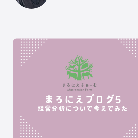
CATEGORY
Dairy Japan抜粋記事
酪農役立ちコラム
イベント／HotT
Dairy Japanニュース
ミニ酪農講座
誌上展示会
ABOUT US
株
誌『
め
酪