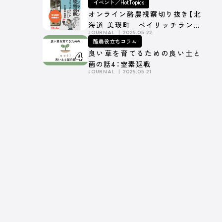
イベント／HotTopics
オンライン酪農視察切り抜き【北
海道 美瑛町 ベイリッチランド
JOURNAL
2025.05.22
ファーム】Part.1
酪農役立ちコラム
良い草を育てるための良い土と
菌の話4：窒素廻戦
JOURNAL
2025.05.21