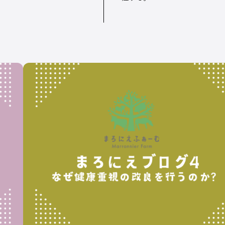
COMPANY
opics
オルテック・
アサヒバイオ
株式会
ジャパン合同
サイクル株式
ンズ・
会社
会社
ー
式会社デーリィジャパン社は、酪農総合情報
Dairy Japan』をはじめとする酪農家のた
の出版会社。
農がますます面白くなり、酪農場がどんどん