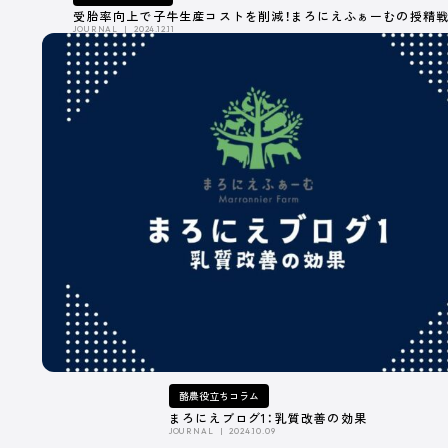
受胎率向上で子牛生産コストを削減！まろにえふぁーむの授精
JOURNAL
2024.12.11
酪農役立ちコラム
まろにえブログ1：乳質改善の効果
JOURNAL
2024.10.09