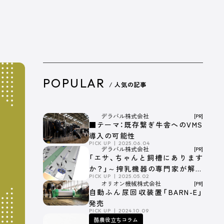
POPULAR
/ 人気の記事
社コー
デラバル株式
弘進ゴム株式
ラレマンドバ
日本製紙株式
エージ
会社
会社
イオテック株
会社
式会社
デラバル株式会社
[PR]
■テーマ：既存繋ぎ牛舎へのVMS
導入の可能性
PICK UP
2025.06.04
デラバル株式会社
[PR]
「エサ、ちゃんと飼槽にあります
か？」～搾乳機器の専門家が解説
PICK UP
2025.05.02
する搾乳ロボット牛舎とエサの
会社名
株式会社デーリィジャパン社
オリオン機械株式会社
[PR]
深い関係～
自動ふん尿回収装置「BARN-E」
創業
1955（昭和30）年10 月
発売
PICK UP
2024.10.09
代表取締役
前田 良一
酪農役立ちコラム