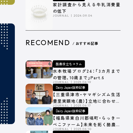
家計調査から見える牛乳消費量
所在地
[本社] 〒162-0806 東京都新宿区榎町75番地
の低下
JOURNAL
2024.09.04
RECOMEND
/ おすすめ記事
酪農役立ちコラム
水本牧場ブログ24：「3カ月まで
の管理、10歳まで」Part.6
JOURNAL
2025.06.19
Dairy Japan抜粋記事
【三重県津市・ヤマギシズム生活
豊里実顕地（農）】立地に合わせた
JOURNAL
2025.06.17
細かな寒冷・暴風対策
Dairy Japan抜粋記事
【福島県東白川郡塙町・らっきー
べこファーム】未来を拓く酪農経
JOURNAL
2025.06.10
営の挑戦