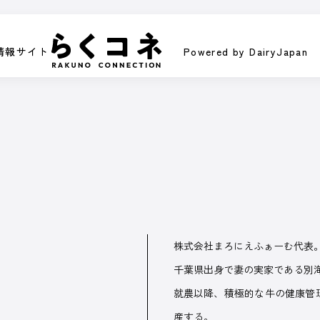
情報サイト
Powered by DairyJapan
情報サイト
Powered by DairyJapan
ラム
イベント／HotTopics
Dairy Japanニュース
ミニ酪農講
PI
/ オ
株式会社まろにえふぁーむ代表
くなるコンテンツです。
皆さまの酪農経営に役立てる、さま
千葉県出身で妻の実家である別
動画で紹介します。
オンラインのスポ
就農以降、積極的な牛の健康管
産する。
記