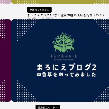
力的になっていく―そのための酪農専門誌を
酪農役立ちコラム
版しています。
まろにえブログ4 ：なぜ健康重視の改良を行なうのか？
JOURNAL
2025.02.06
酪農役立ちコラム