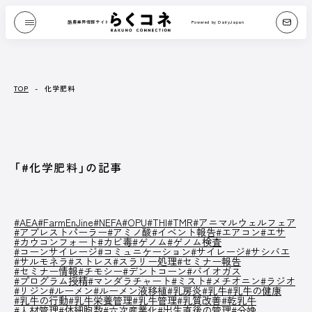
酪農業界情報サイト
Powered by DairyJapan
酪農業界情報サイト
Powered by DairyJapan
JOURNAL
PICK UP
/ ジャーナル
/ オンライン展示場
JOURNAL
/ ジャーナル
TOP
-
化学肥料
『Dairy Japan』からお送りする、もっと酪農が
たのしくなるコンテンツです。
酪農技術解説や、さまざまな方のブログなどを
「#化学肥料」の記事
テキストや動画で紹介します。
記事一覧へ
#AEA
#FarmEnJine
#NEFA
#OPU
#THI
#TMR
#アニマルウェルフェア
#アブレストパーラー
#アミノ酸
#イベント報告
#エアコン
#エサ
#カウコンフォート
#カビ毒
#ゲノム
#ゲノム検査
#コーンサイレージ
#コミュニケーション
#サイレージ
#サシバエ
CATEGORY
#サルモネラ
#ストレス
#スラリー処理
#セミナー報告
#セミナー情報
#チモシー
#デントコーン
#バイオガス
#プログラム授精
#マンダラチャート
#ミスト
#メチオニン
#ラジオ
Dairy Japan抜粋記事
酪農役立ちコラム
#リジン
#ルーメン
#ルーメン液移植
#乳房炎
#乳牛
#乳牛の健康
イベント／HotTopics
Dairy Japanニュース
ミニ酪農講座
#乳牛の行動
#乳牛栄養管理
#乳牛管理
#乳質改善
#乾乳牛
誌上展示会
#人材管理
#体細胞数
#六次産業化
#出生直後の管理
#分娩