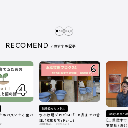
RECOMEND
/ おすすめ記事
酪農役立ちコラム
Dairy Japa
ための良い土と菌の
水本牧場ブログ24：「3カ月までの管
【三重県津市
理、10歳まで」Part.6
21
JOURNAL
2025.06.19
実顕地（農）