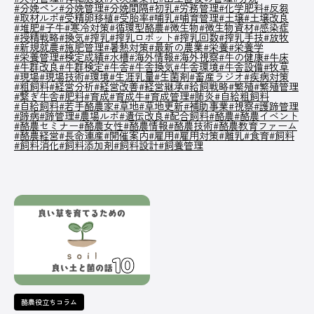
#分娩ペン
#分娩管理
#分娩間隔
#初乳
#労務管理
#化学肥料
#反芻
#取材ルポ
#受精卵移植
#受胎率
#哺乳
#哺育管理
#土壌
#土壌改良
#堆肥
#子牛
#寒冷対策
#循環型酪農
#微生物
#微生物資材
#感染症
PICK UP
/ オンライン展示場
#授精戦略
#換気
#搾乳
#搾乳ロボット
#搾乳回数
#搾乳手技
#放牧
#新規就農
#施肥管理
#暑熱対策
#最新の農業
#栄養
#栄養学
#栄養管理
#検定成績
#水槽
#海外情報
#海外視察
#牛の健康
#牛床
#牛群改良
#牛群検定
#牛舎
#牛舎換気
#牛舎環境
#牛舎設備
#牧草
#現場
#現場技術
#環境
#生涯乳量
#生菌剤
#畜産ラジオ
#疾病対策
皆さまの酪農経営に役立てる、さまざまなサー
#粗飼料
#経営分析
#経営改善
#経営継承
#給飼戦略
#繁殖
#繁殖管理
#繋ぎ牛舎
#肥料
#育成
ビスや商品を紹介しています。
#育成牛
#育成管理
#肺炎
#自給粗飼料
#自給飼料
#若手酪農家
#草地
#草地更新
#補助事業
#視察
#護蹄管理
オンラインのスポンサー出展ブースです。
#蹄病
#蹄管理
#農場ルポ
#遺伝改良
#配合飼料
#酪農
#酪農イベント
#酪農セミナー
#酪農女性
#酪農情報
#酪農技術
#酪農教育ファーム
#酪農経営
#長命連産
#開催案内
#雇用
#雇用対策
#離乳
#食育
#飼料
#飼料消化
#飼料添加剤
#飼料設計
#飼養管理
記事一覧へ
COMPANY
オルテック・ジ
アサヒバイオサ
株式会社コーン
デラバル株
ャパン合同会社
イクル株式会社
ズ・エージー
社
酪農役立ちコラム