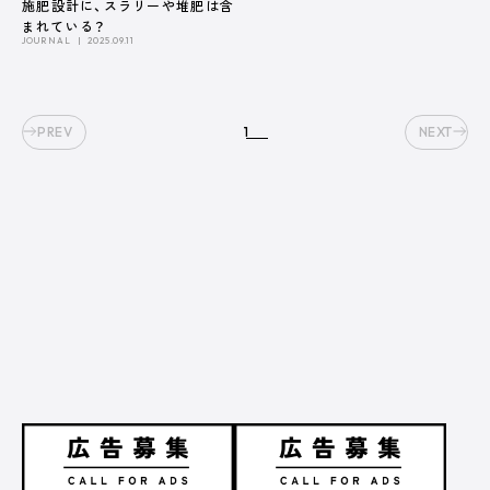
施肥設計に、スラリーや堆肥は含
まれている？
JOURNAL
2025.09.11
ABOUT US
PREV
1
NEXT
株式会社デーリィジャパン社は、酪農総合情報誌『Dairy
Japan』をはじめとする酪農家のための出版会社。
酪農がますます面白くなり、酪農場がどんどん魅力的になってい
く―そのための酪農専門誌を出版しています。
会社名
株式会社デーリィジャパン社
創業
1955（昭和30）年10 月
代表取締役
前田 良一
所在地
[本社] 〒162-0806 東京都新宿区榎町75番地