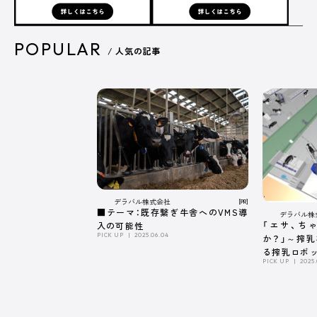
POPULAR
/ 人気の記事
広告掲載について
プライバシーポリシー
運営会社
デラバル株式会社
[PR]
■テーマ：既存繋ぎ牛舎へのVMS導
デラバル株
「エサ、ち
入の可能性
PICK UP
2025.06.04
か？」～搾
る搾乳ロボ
PICK UP
2025.
係～