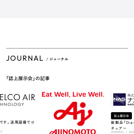
JOURNAL
/ ジャーナル
「誌上展示会」の記事
誌上展示会
です。送風設備でロ
新製品「Dia
チュアー
13
JOURNAL
202