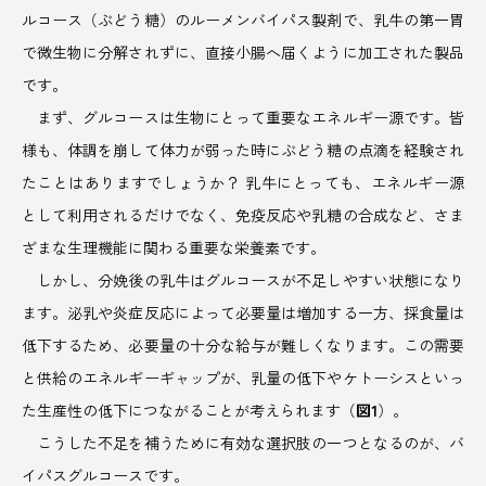
ルコース（ぶどう糖）のルーメンバイパス製剤で、乳牛の第一胃
で微生物に分解されずに、直接小腸へ届くように加工された製品
です。
まず、グルコースは生物にとって重要なエネルギー源です。皆
様も、体調を崩して体力が弱った時にぶどう糖の点滴を経験され
たことはありますでしょうか？ 乳牛にとっても、エネルギー源
として利用されるだけでなく、免疫反応や乳糖の合成など、さま
ざまな生理機能に関わる重要な栄養素です。
しかし、分娩後の乳牛はグルコースが不足しやすい状態になり
ます。泌乳や炎症反応によって必要量は増加する一方、採食量は
低下するため、必要量の十分な給与が難しくなります。この需要
と供給のエネルギーギャップが、乳量の低下やケトーシスといっ
た生産性の低下につながることが考えられます（
図1
）。
こうした不足を補うために有効な選択肢の一つとなるのが、バ
イパスグルコースです。