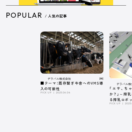
POPULAR
/ 人気の記事
デラバル株式会社
[PR]
■テーマ：既存繋ぎ牛舎へのVMS導
デラバル株
「エサ、ち
入の可能性
PICK UP
2025.06.04
か？」～搾
る搾乳ロボ
PICK UP
2025.
係～