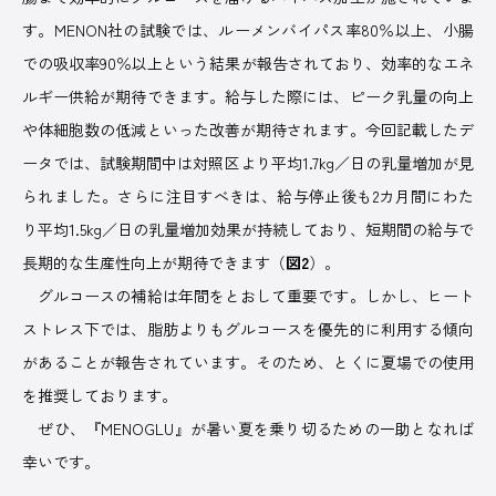
す。MENON社の試験では、ルーメンバイパス率80％以上、小腸
での吸収率90％以上という結果が報告されており、効率的なエネ
ルギー供給が期待できます。給与した際には、ピーク乳量の向上
や体細胞数の低減といった改善が期待されます。今回記載したデ
ータでは、試験期間中は対照区より平均1.7kg／日の乳量増加が見
られました。さらに注目すべきは、給与停止後も2カ月間にわた
り平均1.5kg／日の乳量増加効果が持続しており、短期間の給与で
長期的な生産性向上が期待できます（
図2
）。
グルコースの補給は年間をとおして重要です。しかし、ヒート
ストレス下では、脂肪よりもグルコースを優先的に利用する傾向
があることが報告されています。そのため、とくに夏場での使用
を推奨しております。
ぜひ、『MENOGLU』が暑い夏を乗り切るための一助となれば
幸いです。