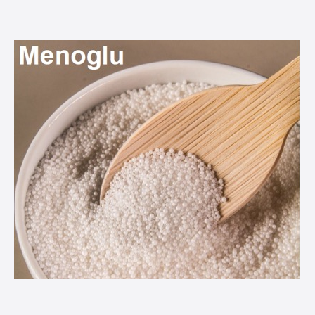
ABOUT US
株式会社デーリィジャパン社は、酪農総合情報誌『Dairy
Japan』をはじめとする酪農家のための出版会社。
酪農がますます面白くなり、酪農場がどんどん魅力的になってい
く―そのための酪農専門誌を出版しています。
会社名
株式会社デーリィジャパン社
創業
1955（昭和30）年10 月
代表取締役
前田 良一
所在地
[本社] 〒162-0806 東京都新宿区榎町75番地