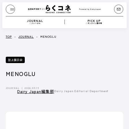
酪農業界情報サイト
Powered by DairyJapan
酪農業界情報サイト
Powered by DairyJapan
JOURNAL
PICK UP
/ ジャーナル
/ オンライン展示場
JOURNAL
/ ジャーナル
TOP
-
JOURNAL
-
MENOGLU
『Dairy Japan』からお送りする、もっと酪農が
誌上展示会
たのしくなるコンテンツです。
酪農技術解説や、さまざまな方のブログなどを
テキストや動画で紹介します。
MENOGLU
記事一覧へ
JOURNAL
2026.05.13
Dairy Japan編集部
Dairy Japan Editorial Department
CATEGORY
Dairy Japan抜粋記事
酪農役立ちコラム
イベント／HotTopics
Dairy Japanニュース
ミニ酪農講座
誌上展示会