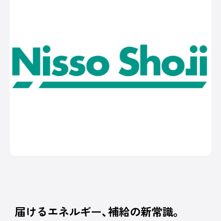
PICK UP
/ オンライン展示場
皆さまの酪農経営に役立てる、さまざまなサー
ビスや商品を紹介しています。
オンラインのスポンサー出展ブースです。
記事一覧へ
COMPANY
オルテック・ジ
アサヒバイオサ
株式会社コーン
デラバル株
ャパン合同会社
イクル株式会社
ズ・エージー
社
届けるエネルギー、補給の新常識。