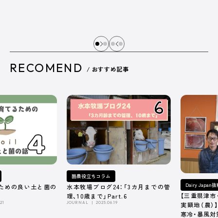
RECOMEND
/ おすすめ記事
酪農役立ちコラム
Dairy Japa
ための良い土と菌の
水本牧場ブログ24：「3カ月までの管
【三重県津市
理、10歳まで」Part.6
21
JOURNAL
2025.06.19
実顕地（農）
寒冷・暴風対