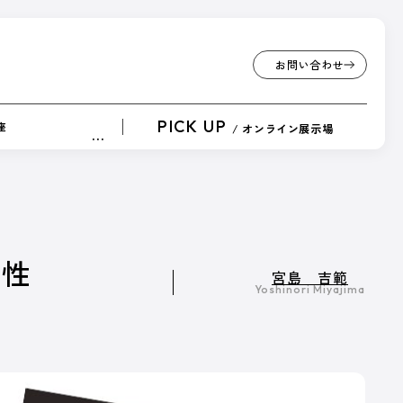
お問い合わせ
お問い合わせ
PICK UP
座
/ オンライン展示場
…
CK UP
要性
宮島 吉範
ンライン展示場
Yoshinori Miyajima
ざまなサービスや商品を紹介しています。
ンサー出展ブースです。
事一覧へ