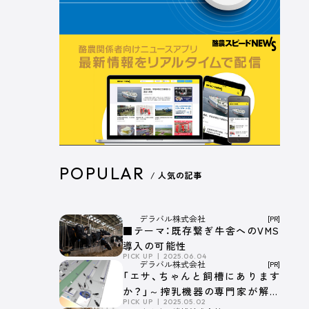
POPULAR
/ 人気の記事
デラバル株式会社
[PR]
■テーマ：既存繋ぎ牛舎へのVMS
導入の可能性
PICK UP
2025.06.04
デラバル株式会社
[PR]
「エサ、ちゃんと飼槽にあります
か？」～搾乳機器の専門家が解説
PICK UP
2025.05.02
する搾乳ロボット牛舎とエサの