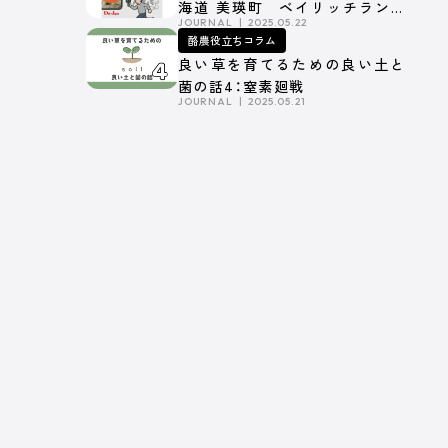
海道 美瑛町 ベイリッチランド
JOURNAL
2025.05.22
ファーム】Part.1
酪農役立ちコラム
良い草を育てるための良い土と
菌の話4：窒素廻戦
JOURNAL
2025.05.21