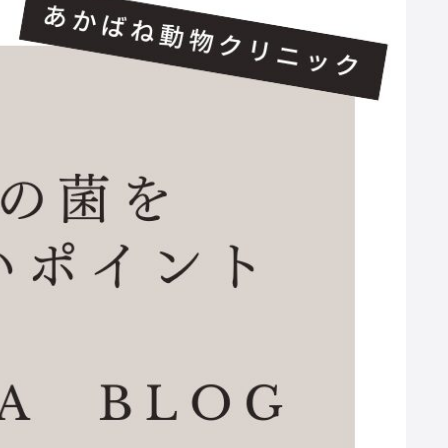
社コー
デラバル株式
弘進ゴム株式
ラレマンドバ
日本製紙株式
エージ
会社
会社
イオテック株
会社
式会社
会社名
株式会社デーリィジャパン社
創業
1955（昭和30）年10 月
代表取締役
前田 良一