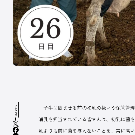
魅
出
広告掲載について
プライバシーポリシー
運営会社
子牛に飲ませる前の初乳の扱いや保管管理
SHARE
哺乳を担当されている皆さんは、初乳に菌
乳よりも前に菌を与えないことを、常に高