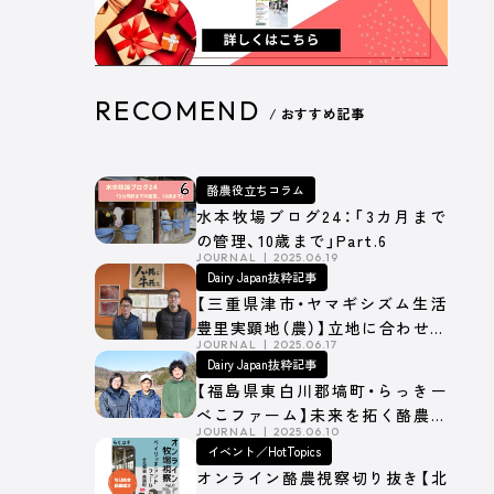
RECOMEND
/ おすすめ記事
酪農役立ちコラム
水本牧場ブログ24：「3カ月まで
の管理、10歳まで」Part.6
JOURNAL
2025.06.19
Dairy Japan抜粋記事
【三重県津市・ヤマギシズム生活
豊里実顕地（農）】立地に合わせた
JOURNAL
2025.06.17
細かな寒冷・暴風対策
Dairy Japan抜粋記事
【福島県東白川郡塙町・らっきー
べこファーム】未来を拓く酪農経
JOURNAL
2025.06.10
営の挑戦
イベント／HotTopics
オンライン酪農視察切り抜き【北