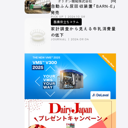
オリオン機械株式会社
[PR]
深い関係～
自動ふん尿回収装置「BARN-E」
発売
PICK UP
2024.10.09
酪農役立ちコラム
家計調査から見える牛乳消費量
の低下
JOURNAL
2024.09.04