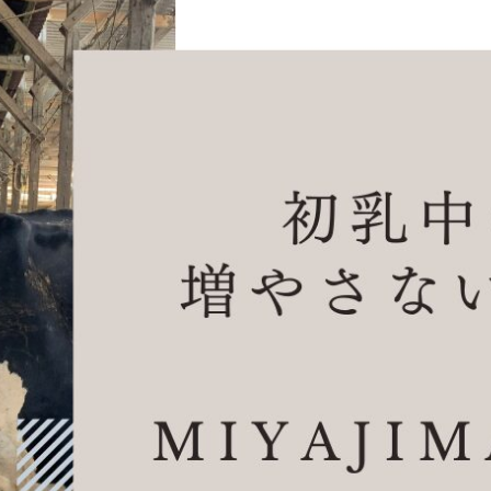
COMPANY
opics
オルテック・
アサヒバイオ
株式会
ジャパン合同
サイクル株式
ンズ・
会社
会社
ー
式会社デーリィジャパン社は、酪農総合情報
Dairy Japan』をはじめとする酪農家のた
の出版会社。
農がますます面白くなり、酪農場がどんどん