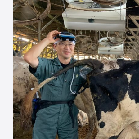
CATEGORY
Dairy Japan抜粋記事
酪農役立ちコラム
イベント／HotT
Dairy Japanニュース
ミニ酪農講座
誌上展示会
ABOUT US
株
誌『
め
酪