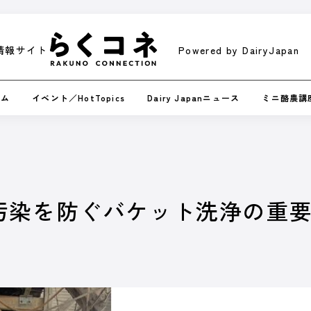
情報サイト
Powered by DairyJapan
情報サイト
Powered by DairyJapan
ラム
イベント／HotTopics
Dairy Japanニュース
ミニ酪農講
PI
汚染を防ぐバケット洗浄の重
/ オ
くなるコンテンツです。
皆さまの酪農経営に役立てる、さま
動画で紹介します。
オンラインのスポ
記