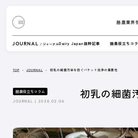
酪農業界
酪農業界
JOURNAL
Dairy Japan抜粋記事
酪農役立ちコ
/ ジャーナル
誌上展示会
TOP
-
JOURNAL
-
初乳の細菌汚染を防ぐバケット洗浄の重要性
JOURNAL
初乳の細菌
酪農役立ちコラム
/ ジャーナル
JOURNAL
2026.02.04
『Dairy Japan』からお送りする、もっと酪農がたのし
酪農技術解説や、さまざまな方のブログなどをテキストや
記事一覧へ