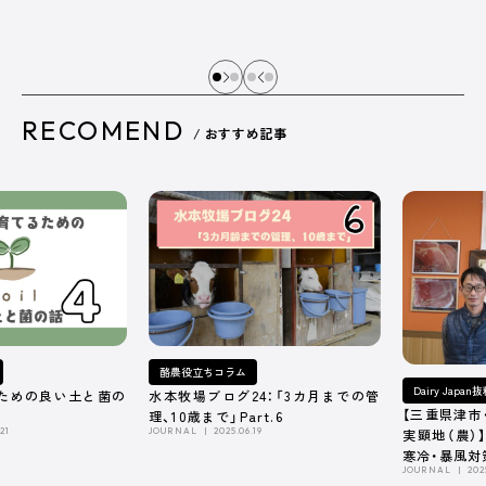
RECOMEND
/ おすすめ記事
酪農役立ちコラム
Dairy Japa
ための良い土と菌の
水本牧場ブログ24：「3カ月までの管
【三重県津市
理、10歳まで」Part.6
21
JOURNAL
2025.06.19
実顕地（農）
寒冷・暴風対
JOURNAL
202