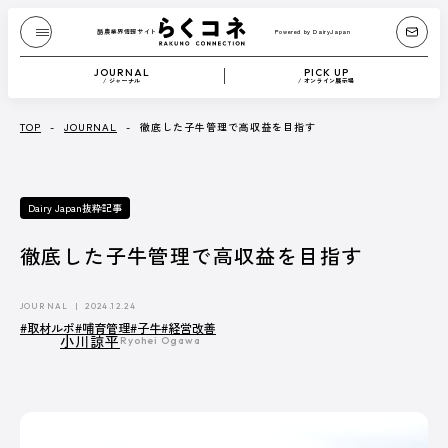
酪農業界情報サイト
Powered by DairyJapan
酪農業界情報サイト
Powered by DairyJapan
JOURNAL
PICK UP
/ ジャーナル
/ オンライン展示場
JOURNAL
/ ジャーナル
TOP
-
JOURNAL
-
徹底した子牛管理で高収益を目指す
『Dairy Japan』からお送りする、もっと酪農が
Dairy Japan抜粋記事
たのしくなるコンテンツです。
酪農技術解説や、さまざまな方のブログなどを
テキストや動画で紹介します。
徹底した子牛管理で高収益を目指す
記事一覧へ
JOURNAL
2024.12.24
#取材ルポ
#哺育管理
#子牛
#経営改善
小川諒平
Ryohei Ogawa
CATEGORY
Dairy Japan抜粋記事
酪農役立ちコラム
イベント／HotTopics
Dairy Japanニュース
ミニ酪農講座
誌上展示会