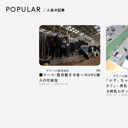
POPULAR
/ 人気の記事
デラバル株式会社
[PR]
■テーマ：既存繋ぎ牛舎へのVMS導
デラバル株
「エサ、ち
入の可能性
PICK UP
2025.06.04
か？」～搾
る搾乳ロボ
PICK UP
2025.
係～