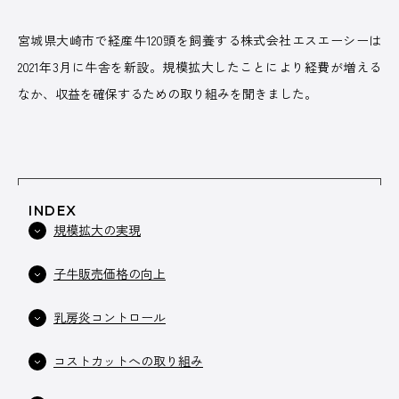
宮城県大崎市で経産牛120頭を飼養する株式会社エスエーシーは
2021年3月に牛舎を新設。規模拡大したことにより経費が増える
ABOUT US
なか、収益を確保するための取り組みを聞きました。
株式会社デーリィジャパン社は、酪農総合情報誌『Dairy
Japan』をはじめとする酪農家のための出版会社。
INDEX
酪農がますます面白くなり、酪農場がどんどん魅力的になってい
規模拡大の実現
く―そのための酪農専門誌を出版しています。
子牛販売価格の向上
会社名
株式会社デーリィジャパン社
創業
1955（昭和30）年10 月
乳房炎コントロール
代表取締役
前田 良一
コストカットへの取り組み
所在地
[本社] 〒162-0806 東京都新宿区榎町75番地