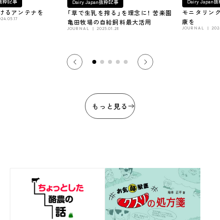
Dairy Japa
an抜粋記事
Dairy Japan抜粋記事
モニタリン
けるアンテナを
「草で生乳を搾る」を理念に！ 苦楽園
024.05.17
康を
亀田牧場の自給飼料最大活用
JOURNAL
202
JOURNAL
2025.01.28
もっと見る