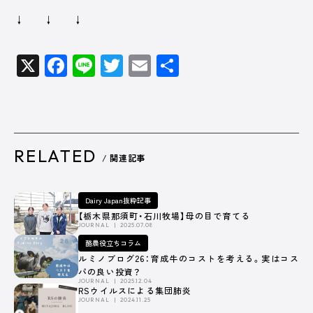
↓ ↓ ↓
X
Facebook
Line
Twitter
Email
共
有
RELATED
/ 関連記事
Dairy Japan抜粋記事
【栃木県那須町・石川牧場】母の目で育てる
JOURNAL
2025.07.08
酪農役立ちコラム
ルミノブログ26：育成牛のコストを考える。実はコス
パの良い投資？
JOURNAL
2025.12.04
RSウイルスによる集団肺炎
JOURNAL
2024.11.25