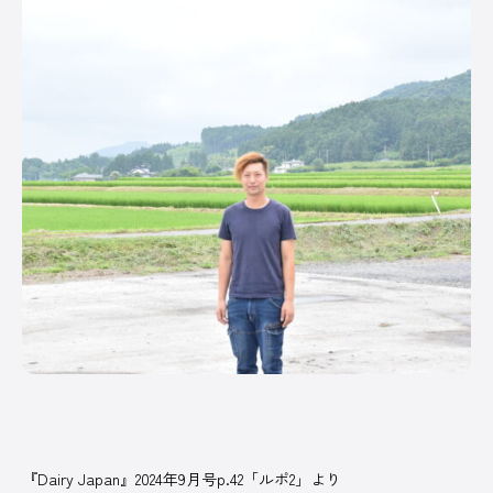
PICK UP
/ オンライン展示場
皆さまの酪農経営に役立てる、さまざまなサー
ビスや商品を紹介しています。
オンラインのスポンサー出展ブースです。
記事一覧へ
COMPANY
オルテック・ジ
アサヒバイオサ
株式会社コーン
デラバル株
ャパン合同会社
イクル株式会社
ズ・エージー
社
『Dairy Japan』2024年9月号p.42「ルポ2」より