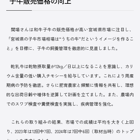
子牛販売価格の向上
関場さんは和牛子牛の販売価格が高い宮城県市場に注目し、
「宮城県の子牛市場相場は“うちの牛”だというイメージを作るこ
と」を目標に、子牛の飼養管理を徹底的に見直しました。
乾乳牛は乾物摂取量が12kg／日以上になることを意識し、カリ
ウム含量の低い購入チモシーを給与しています。これにより周産
期病の予防を徹底。さらに肥育農家と頻繁に情報を共有し、理想
的な出荷日齢や増体を逆算して計画を立てました。また、農場内
でのスワブ検査や糞便検査を実施し、疾病管理を強化。
これらの取り組みの結果、市場での成績は平均を大きく上回
り、2023年は12回中7回、2024年は7回中6回（取材当時）のトップ