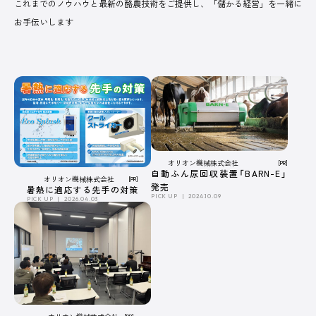
これまでのノウハウと最新の酪農技術をご提供し、「儲かる経営」を一緒に
お手伝いします
PICK UP
/ オンライン展示場
皆さまの酪農経営に役立てる、さまざまなサー
ビスや商品を紹介しています。
オンラインのスポンサー出展ブースです。
記事一覧へ
オリオン機械株式会社
[PR]
自動ふん尿回収装置「BARN-E」
オリオン機械株式会社
[PR]
発売
暑熱に適応する先手の対策
COMPANY
PICK UP
2024.10.09
PICK UP
2026.04.03
オルテック・ジ
アサヒバイオサ
株式会社コーン
デラバル株
ャパン合同会社
イクル株式会社
ズ・エージー
社