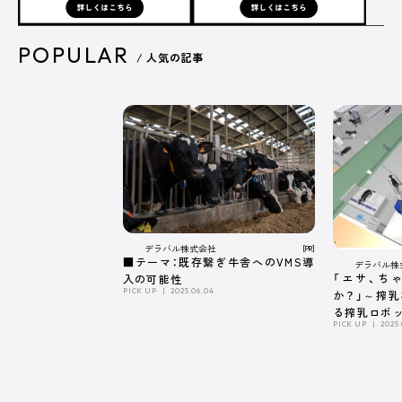
POPULAR
/ 人気の記事
広告掲載について
プライバシーポリシー
運営会社
デラバル株式会社
[PR]
■テーマ：既存繋ぎ牛舎へのVMS導
デラバル株
「エサ、ち
入の可能性
PICK UP
2025.06.04
か？」～搾
る搾乳ロボ
PICK UP
2025.
係～