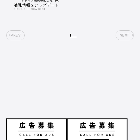
オリオン機械株式会社
[PR]
哺乳情報をアップデート
PICK UP
2024.09.04
ABOUT US
PREV
1
NEXT
株式会社デーリィジャパン社は、酪農総合情報誌『Dairy
Japan』をはじめとする酪農家のための出版会社。
酪農がますます面白くなり、酪農場がどんどん魅力的になってい
く―そのための酪農専門誌を出版しています。
会社名
株式会社デーリィジャパン社
創業
1955（昭和30）年10 月
代表取締役
前田 良一
所在地
[本社] 〒162-0806 東京都新宿区榎町75番地