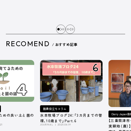
RECOMEND
/ おすすめ記事
酪農役立ちコラム
Dairy Japa
ための良い土と菌の
水本牧場ブログ24：「3カ月までの管
【三重県津市
理、10歳まで」Part.6
21
JOURNAL
2025.06.19
実顕地（農）