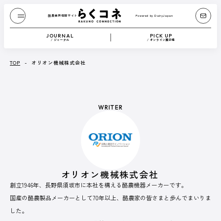
酪農業界情報サイト
Powered by DairyJapan
酪農業界情報サイト
Powered by DairyJapan
JOURNAL
PICK UP
/ ジャーナル
/ オンライン展示場
JOURNAL
/ ジャーナル
TOP
-
オリオン機械株式会社
『Dairy Japan』からお送りする、もっと酪農が
たのしくなるコンテンツです。
WRITER
酪農技術解説や、さまざまな方のブログなどを
テキストや動画で紹介します。
記事一覧へ
オリオン機械株式会社
CATEGORY
創立1946年、長野県須坂市に本社を構える酪農機器メーカーです。
国産の酪農製品メーカーとして70年以上、酪農家の皆さまと歩んでまいりま
Dairy Japan抜粋記事
酪農役立ちコラム
イベント／HotTopics
Dairy Japanニュース
ミニ酪農講座
した。
誌上展示会